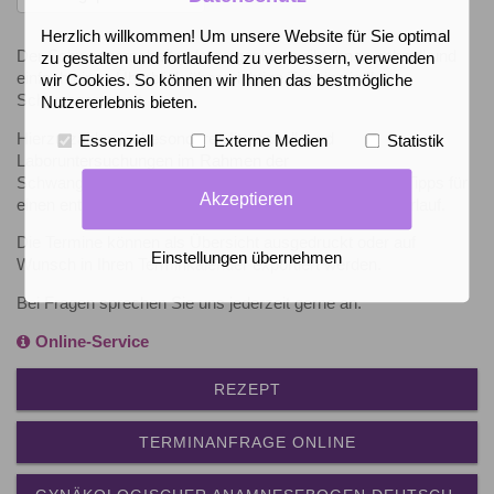
Herzlich willkommen! Um unsere Website für Sie optimal
Der Schwangerschafts-Vorsorgeplaner gibt Ihnen schnell und
zu gestalten und fortlaufend zu verbessern, verwenden
einfach einen Überblick über wichtige Termine in Ihrer
wir Cookies. So können wir Ihnen das bestmögliche
Schwangerschaft.
Nutzererlebnis bieten.
Hierzu zählen insbesondere Ultraschall- und
Essenziell
Externe Medien
Statistik
Laboruntersuchungen im Rahmen der
Schwangerschaftsvorsorge. Zudem erhalten Sie viele Tipps für
Akzeptieren
einen entspannten und gesunden Schwangerschaftsverlauf.
Die Termine können als Übersicht ausgedruckt oder auf
Einstellungen übernehmen
Wunsch in Ihren Terminkalender exportiert werden.
Bei Fragen sprechen Sie uns jederzeit gerne an.
Online-Service
REZEPT
TERMINANFRAGE ONLINE