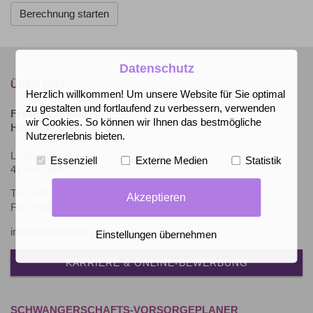
Datenschutz
ÜBER UNS
Herzlich willkommen! Um unsere Website für Sie optimal
zu gestalten und fortlaufend zu verbessern, verwenden
Frauenarzt-Praxis
wir Cookies. So können wir Ihnen das bestmögliche
Houaida Taraji
Nutzererlebnis bieten.
Lindenplatz 4
Essenziell
Externe Medien
Statistik
41564 Kaarst
Tel.: +49 (2131) 602888
Akzeptieren
Fax: +49 (2131) 602889
info@frauenaerztin-kaarst.de
Einstellungen übernehmen
KARRIERE & ONLINE-BEWERBUNG
SCHWANGERSCHAFTS-VORSORGEPLANER