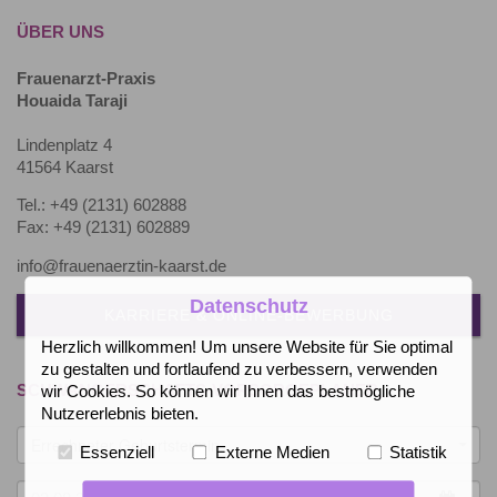
ÜBER UNS
Frauenarzt-Praxis
Houaida Taraji
Lindenplatz 4
41564 Kaarst
Tel.: +49 (2131) 602888
Fax: +49 (2131) 602889
info@frauenaerztin-kaarst.de
Datenschutz
KARRIERE & ONLINE-BEWERBUNG
Herzlich willkommen! Um unsere Website für Sie optimal
zu gestalten und fortlaufend zu verbessern, verwenden
SCHWANGERSCHAFTS-VORSORGEPLANER
wir Cookies. So können wir Ihnen das bestmögliche
Nutzererlebnis bieten.
Errechneter Geburtstermin
Essenziell
Externe Medien
Statistik