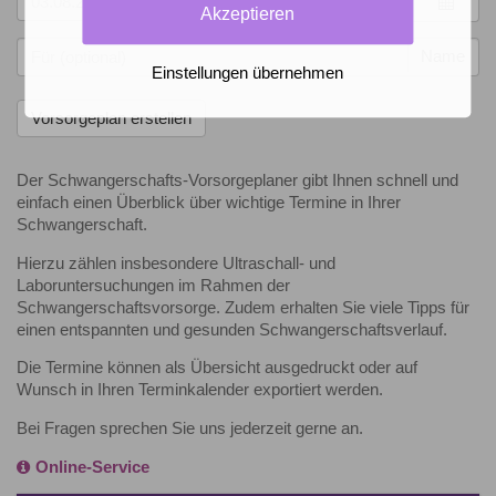
Akzeptieren
Name
Einstellungen übernehmen
Der Schwangerschafts-Vorsorgeplaner gibt Ihnen schnell und
einfach einen Überblick über wichtige Termine in Ihrer
Schwangerschaft.
Hierzu zählen insbesondere Ultraschall- und
Laboruntersuchungen im Rahmen der
Schwangerschaftsvorsorge. Zudem erhalten Sie viele Tipps für
einen entspannten und gesunden Schwangerschaftsverlauf.
Die Termine können als Übersicht ausgedruckt oder auf
Wunsch in Ihren Terminkalender exportiert werden.
Bei Fragen sprechen Sie uns jederzeit gerne an.
Online-Service