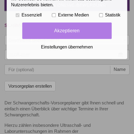
Nutzererlebnis bieten.
KARRIERE & ONLINE-BEWERBUNG
Essenziell
Externe Medien
Statistik
SCHWANGERSCHAFTS-VORSORGEPLANER
Akzeptieren
Errechneter Geburtstermin
Einstellungen übernehmen
Name
Der Schwangerschafts-Vorsorgeplaner gibt Ihnen schnell und
einfach einen Überblick über wichtige Termine in Ihrer
Schwangerschaft.
Hierzu zählen insbesondere Ultraschall- und
Laboruntersuchungen im Rahmen der