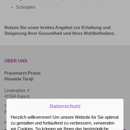
Schröpfen
Nutzen Sie unser breites Angebot zur Erhaltung und
Steigerung Ihrer Gesundheit und Ihres Wohlbefindens.
ÜBER UNS
Frauenarzt-Praxis
Houaida Taraji
Lindenplatz 4
41564 Kaarst
Datenschutz
Tel.: +49 (2131) 602888
Fax: +49 (2131) 602889
Herzlich willkommen! Um unsere Website für Sie optimal
info@frauenaerztin-kaarst.de
zu gestalten und fortlaufend zu verbessern, verwenden
wir Cookies. So können wir Ihnen das bestmögliche