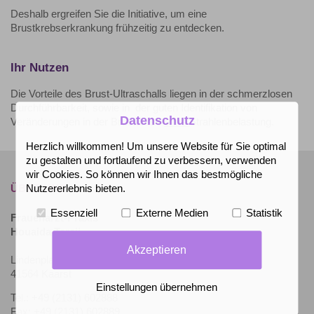
Deshalb ergreifen Sie die Initiative, um eine
Brustkrebserkrankung frühzeitig zu entdecken.
Ihr Nutzen
Die Vorteile des Brust-Ultraschalls liegen in der schmerzlosen
Durchführbarkeit, sowie in der guten Identifikation von
Datenschutz
Veränderungen in der Brustdrüse
ohne
Strahlenbelastung.
Herzlich willkommen! Um unsere Website für Sie optimal
zu gestalten und fortlaufend zu verbessern, verwenden
wir Cookies. So können wir Ihnen das bestmögliche
ÜBER UNS
Nutzererlebnis bieten.
Essenziell
Externe Medien
Statistik
Frauenarzt-Praxis
Houaida Taraji
Akzeptieren
Lindenplatz 4
41564 Kaarst
Einstellungen übernehmen
Tel.: +49 (2131) 602888
Fax: +49 (2131) 602889