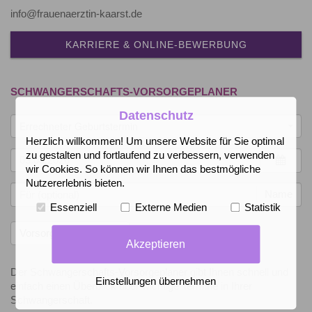
info@frauenaerztin-kaarst.de
KARRIERE & ONLINE-BEWERBUNG
SCHWANGERSCHAFTS-VORSORGEPLANER
Datenschutz
Errechneter Geburtstermin
Herzlich willkommen! Um unsere Website für Sie optimal
zu gestalten und fortlaufend zu verbessern, verwenden
wir Cookies. So können wir Ihnen das bestmögliche
Nutzererlebnis bieten.
Name
Essenziell
Externe Medien
Statistik
Akzeptieren
Der Schwangerschafts-Vorsorgeplaner gibt Ihnen schnell und
Einstellungen übernehmen
einfach einen Überblick über wichtige Termine in Ihrer
Schwangerschaft.