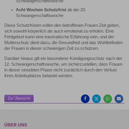
Schwangerschaftswoche
Acht Wochen Schutzfrist
ab der 20.
Schwangerschaftswoche
Diese Schutzfristen sollen den betroffenen Frauen Zeit geben,
sich sowohl körperlich als auch emotional zu erholen. Eine
Fehlgeburt kann eine traumatische Erfahrung sein, und der
Mutterschutz dient dazu, die Gesundheit und das Wohlbefinden
der Frauen in dieser schwierigen Zeit zu schützen.
Darüber hinaus gilt ein besonderer Kündigungsschutz nach der
12. Schwangerschaftswoche, um sicherzustellen, dass Frauen
in dieser sensiblen Phase nicht zusätzlich durch den Verlust
ihres Arbeitsplatzes belastet werden.
Auf
Auf
Auf
Pe
Facebook
Twitter
Whatsa
Ma
teilen
teilen
teilen
em
Zur Übersicht
ÜBER UNS