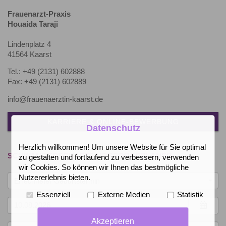
Frauenarzt-Praxis
Houaida Taraji
Lindenplatz 4
41564 Kaarst
Tel.: +49 (2131) 602888
Fax: +49 (2131) 602889
info@frauenaerztin-kaarst.de
KARRIERE & ONLINE-BEWERBUNG
Datenschutz
Herzlich willkommen! Um unsere Website für Sie optimal
SCHWANGERSCHAFTS-VORSORGEPLANER
zu gestalten und fortlaufend zu verbessern, verwenden
wir Cookies. So können wir Ihnen das bestmögliche
Nutzererlebnis bieten.
Errechneter Geburtstermin
Essenziell
Externe Medien
Statistik
Akzeptieren